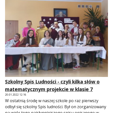
Szkolny Spis Ludności - czyli kilka słów o
matematycznym projekcie w klasie 7
20.01.2022 12:16
W ostatnią środę w naszej szkole po raz pierwszy
odbył się szkolny Spis ludności. Był on zorganizowany
na wzór tego najsłynniejszego spisu opisanego w