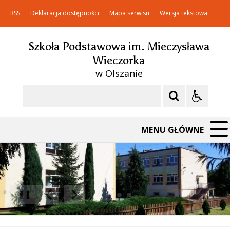
RSS
Deklaracja dostępności
Mapa serwisu
Wersja tekstowa
Szkoła Podstawowa im. Mieczysława
Wieczorka
w Olszanie
Szukaj
MENU GŁÓWNE
❚❚
Poprzedni Element
Następny Element