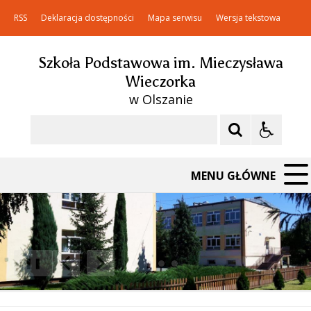
RSS
Deklaracja dostępności
Mapa serwisu
Wersja tekstowa
Szkoła Podstawowa im. Mieczysława
Wieczorka
w Olszanie
Szukaj
MENU GŁÓWNE
❚❚
Poprzedni Element
Następny Element