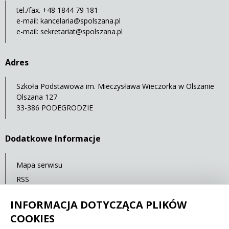
tel./fax. +48 1844 79 181
e-mail:
kancelaria@spolszana.pl
e-mail:
sekretariat@spolszana.pl
Adres
Szkoła Podstawowa im. Mieczysława Wieczorka w Olszanie
Olszana 127
33-386 PODEGRODZIE
Dodatkowe Informacje
Mapa serwisu
RSS
Statystyki oglądalności
INFORMACJA DOTYCZĄCA PLIKÓW
Ostatnia aktualizacja: 07.10.2021 12:00
COOKIES